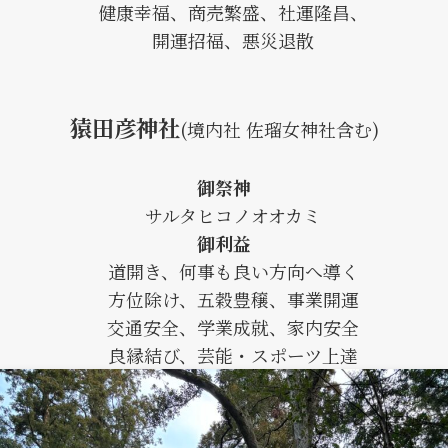
健康幸福、商売繁盛、社運隆昌、
開運招福、悪災退散
猿田彦神社
(境内社 佐瑠女神社含む)
御祭神
サルタヒコノオオカミ
御利益
道開き、何事も良い方向へ導く
方位除け、五穀豊穣、事業開運
交通安全、学業成就、家内安全
良縁結び、芸能・スポーツ上達