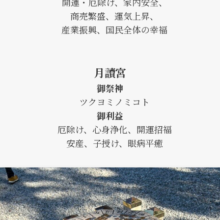
開運・厄除け、家内安全、
商売繁盛、運気上昇、
産業振興、国民全体の幸福
月讀宮
御祭神
ツクヨミノミコト
御利益
厄除け、心身浄化、開運招福
安産、子授け、眼病平癒