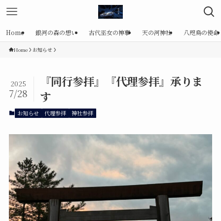
Home
銀河の森の想い
古代巫女の神事
天の河神社
八咫烏の使命
Home
お知らせ
『同行参拝』『代理参拝』承りま
2025
7/28
す
お知らせ
代理参拝
神社参拝