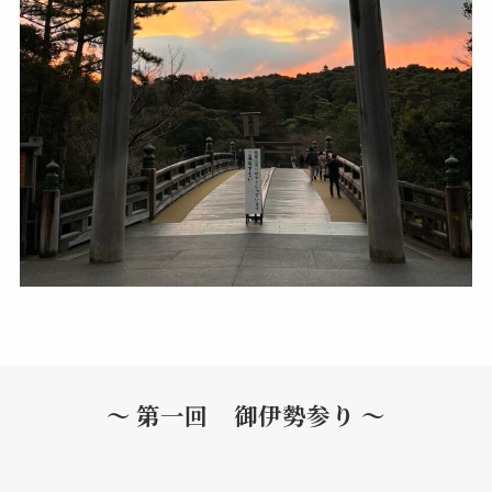
～ 第一回 御伊勢参り ～