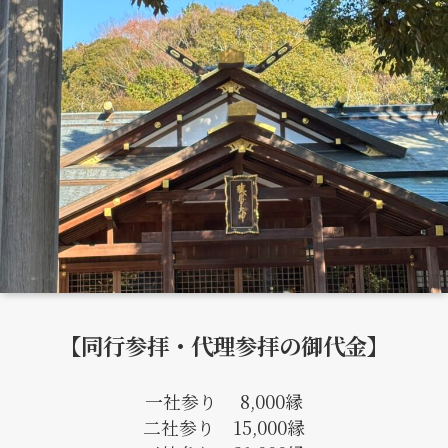
【同行参拝・代理参拝の御代金】
一社参り 8,000縁
二社参り 15,000縁