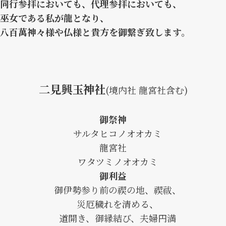
同行参拝においても、代理参拝においても、
巫女である私が龍となり、
八百萬神々様や仏様と貴方を御繋ぎ致します。
二見興玉神社
(境内社 龍宮社含む)
御祭神
サルタヒコノオオカミ
龍宮社
ワタツミノオオカミ
御利益
御伊勢参り前の禊の地、禊祓、
災厄穢れを清める、
道開き、御縁結び、夫婦円満