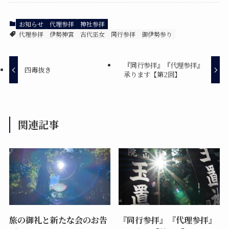
お知らせ
代理参拝
神社参拝
代理参拝
伊勢神宮
古代巫女
同行参拝
御伊勢参り
『同行参拝』『代理参拝』
四毒抜き
承ります【第2回】
関連記事
旅の御礼と新たな会のお告
『同行参拝』『代理参拝』