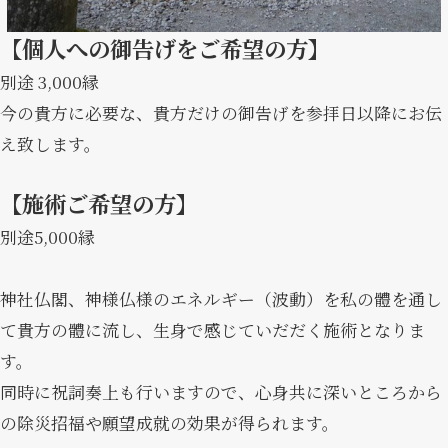
【個人への御告げをご希望の方】
別途 3,000縁
今の貴方に必要な、貴方だけの御告げを参拝日以降にお伝
え致します。
【施術ご希望の方】
別途5,000縁
神社仏閣、神様仏様のエネルギー（波動）を私の體を通し
て貴方の體に流し、生身で感じていだだく施術となりま
す。
同時に祝詞奏上も行いますので、心身共に深いところから
の除災招福や願望成就の効果が得られます。