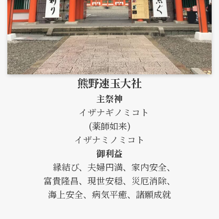
熊野速玉大社
主祭神
イザナギノミコト
(薬師如来)
イザナミノミコト
御利益
縁結び、夫婦円満、家内安全、
富貴隆昌、現世安穏、災厄消除、
海上安全、病気平癒、諸願成就