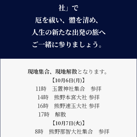
社」で
厄を祓い、體を清め、
人生の新たな出発の旅へ
ご一緒に参りましょう。
現地集合、現地解散
となります。
【
】
10月6日(月)
11時 玉置神社集合 参拝
14時 熊野本宮大社 参拝
16時 熊野速玉大社 参拝
17時 解散
【
】
10月7日(火)
8時 熊野那智大社集合 参拝