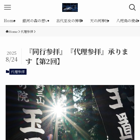
Home
銀河の森の想い
古代巫女の神事
天の河神社
八咫烏の使命
Home
代理参拝
『同行参拝』『代理参拝』承りま
2025
8/24
す【第2回】
代理参拝