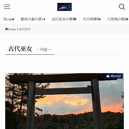
Home
銀河の森の想い
古代巫女の神事
天の河神社
八咫烏の使命
Home
古代巫女
古代巫女
– tag –
神社参拝